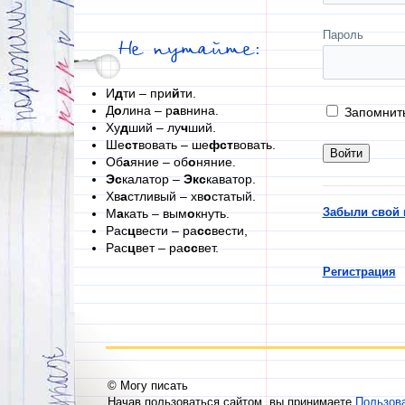
Пароль
Не путайте:
И
д
ти – при
й
ти.
Д
о
лина – р
а
внина.
Запомнит
Ху
д
ший – лу
ч
ший.
Ше
ст
вовать – ше
фст
вовать.
Об
а
яние – об
о
няние.
Эс
калатор –
Экс
каватор.
Хв
а
стливый – хв
о
статый.
Забыли свой 
М
а
кать – вым
о
кнуть.
Рас
ц
вести – ра
сс
вести,
Рас
ц
вет – ра
сс
вет.
Регистрация
© Могу писать
Начав пользоваться сайтом, вы принимаете
Пользов