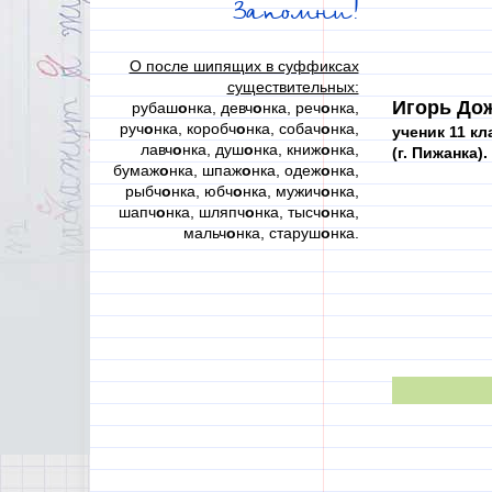
Запомни!
О после шипящих в суффиксах
существительных:
Игорь До
рубаш
о
нка, девч
о
нка, реч
о
нка,
руч
о
нка, коробч
о
нка, собач
о
нка,
ученик 11 кл
лавч
о
нка, душ
о
нка, книж
о
нка,
(г. Пижанка).
бумаж
о
нка, шпаж
о
нка, одеж
о
нка,
рыбч
о
нка, юбч
о
нка, мужич
о
нка,
шапч
о
нка, шляпч
о
нка, тысч
о
нка,
мальч
о
нка, старуш
о
нка.