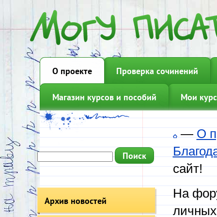
О проекте
Проверка сочинений
Магазин курсов и пособий
Мои курс
—
О п
Благод
сайт!
На фору
Архив новостей
личных